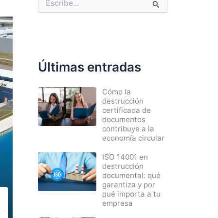
u
s
c
a
r
p
Últimas entradas
o
r
:
Cómo la
destrucción
certificada de
documentos
contribuye a la
economía circular
ISO 14001 en
destrucción
documental: qué
garantiza y por
qué importa a tu
empresa