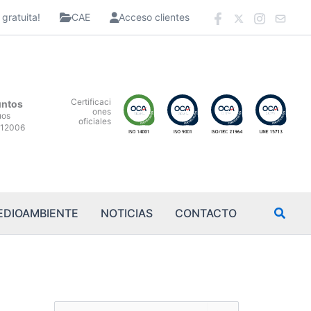
gratuita!
CAE
Acceso clientes
Certificaci
untos
ones
uos
oficiales
12006
EDIOAMBIENTE
NOTICIAS
CONTACTO
B